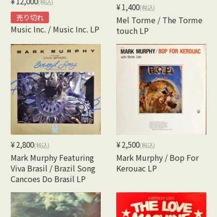
¥12,000
(税込)
¥1,400
(税込)
売り切れ
Mel Torme / The Torme
Music Inc. / Music Inc. LP
touch LP
¥2,800
¥2,500
(税込)
(税込)
Mark Murphy Featuring
Mark Murphy / Bop For
Viva Brasil / Brazil Song
Kerouac LP
Cancoes Do Brasil LP