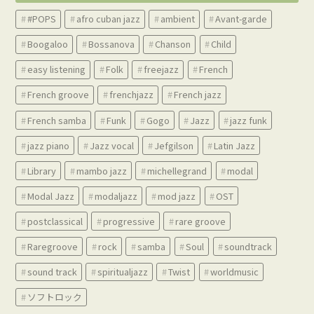
#POPS
afro cuban jazz
ambient
Avant-garde
Boogaloo
Bossanova
Chanson
Child
easy listening
Folk
freejazz
French
French groove
frenchjazz
French jazz
French samba
Funk
Gogo
Jazz
jazz funk
jazz piano
Jazz vocal
Jefgilson
Latin Jazz
Library
mambo jazz
michellegrand
modal
Modal Jazz
modaljazz
mod jazz
OST
postclassical
progressive
rare groove
Raregroove
rock
samba
Soul
soundtrack
sound track
spiritualjazz
Twist
worldmusic
ソフトロック