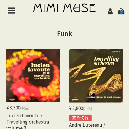
0
HOME
Funk
NEWS
ABOUT
ALL ITEMS
MUSIC
Chanson de jazz
Jazz
¥3,300
¥2,800
(税込)
(税込)
Lucien Lavoute /
Brazil
売り切れ
Travelling orchestra
Andre Lutereau /
volume 7
Latin/World