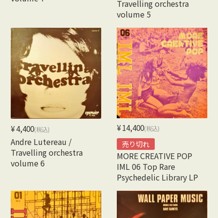
Travelling orchestra
volume 5
Vocal
Rock/Beat
Japan
Others
CONTACT
¥14,400
¥4,400
(税込)
(税込)
Andre Lutereau /
売り切れ
Travelling orchestra
MORE CREATIVE POP
volume 6
IML 06 Top Rare
Psychedelic Library LP