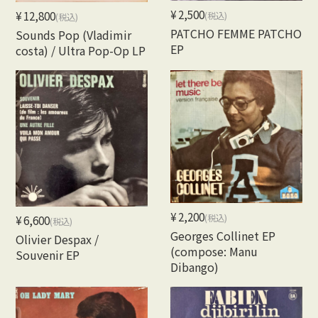
¥2,500
¥12,800
(税込)
(税込)
PATCHO FEMME PATCHO
Sounds Pop (Vladimir
EP
costa) / Ultra Pop-Op LP
¥2,200
(税込)
¥6,600
(税込)
Georges Collinet EP
Olivier Despax /
(compose: Manu
Souvenir EP
Dibango)