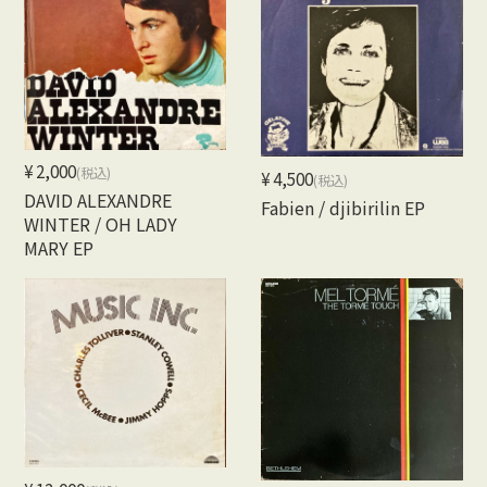
¥2,000
(税込)
¥4,500
(税込)
DAVID ALEXANDRE
Fabien / djibirilin EP
WINTER / OH LADY
MARY EP