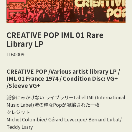
Vocal
Rock/Beat
CREATIVE POP IML 01 Rare
Japan
Library LP
Others
LIB0009
CONTACT
CREATIVE POP /Various artist library LP /
IML 01 France 1974 / Condition Disc: VG+
/Sleeve VG+
滅多にみかけない ライブラリーLabel IML(International
Music Label)流の粋なPopが凝縮された一枚
クレジット
Michel Colombier/ Gérard Levecque/ Bernard Lubat/
Teddy Lasry