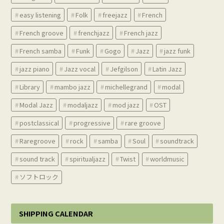
easy listening
Folk
freejazz
French
French groove
frenchjazz
French jazz
French samba
Funk
Gogo
Jazz
jazz funk
jazz piano
Jazz vocal
Jefgilson
Latin Jazz
Library
mambo jazz
michellegrand
modal
Modal Jazz
modaljazz
mod jazz
OST
postclassical
progressive
rare groove
Raregroove
rock
samba
Soul
soundtrack
sound track
spiritualjazz
Twist
worldmusic
ソフトロック
SHIPPING CALENDAR