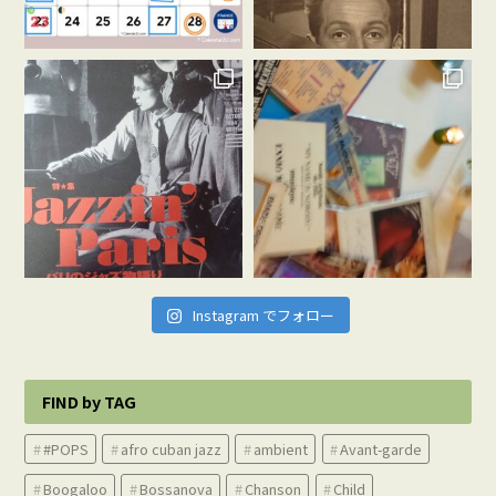
Instagram でフォロー
FIND by TAG
#POPS
afro cuban jazz
ambient
Avant-garde
Boogaloo
Bossanova
Chanson
Child