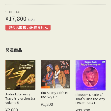
SOLD OUT
¥17,800
(税込)
只今お取扱い出来ません
関連商品
Tim & Foty / Life In
Andre Lutereau /
Blossom Dearie ?/
The Sky EP
Travelling orchestra
That's Just The Way
volume 5
I Want To Be LP
¥1,200
¥2,800
¥22,800