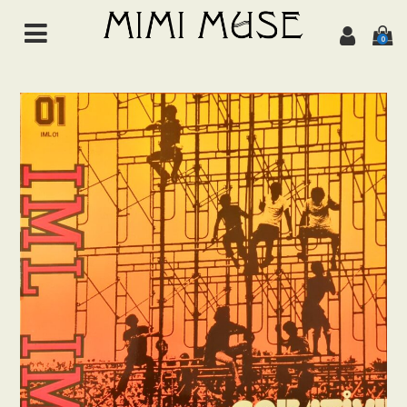
0
HOME
NEWS
ABOUT
ALL ITEMS
MUSIC
Chanson de jazz
Jazz
Brazil
Latin/World