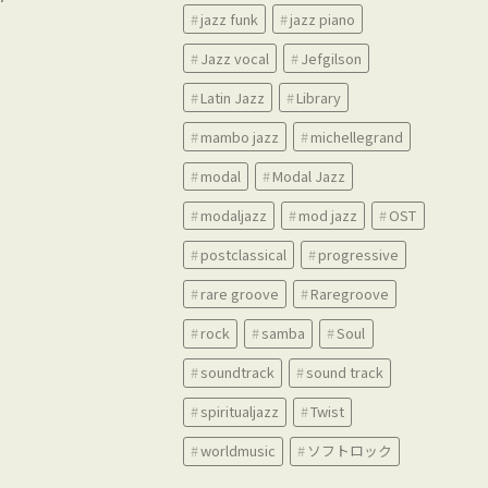
jazz funk
jazz piano
Jazz vocal
Jefgilson
Latin Jazz
Library
mambo jazz
michellegrand
modal
Modal Jazz
modaljazz
mod jazz
OST
postclassical
progressive
rare groove
Raregroove
rock
samba
Soul
soundtrack
sound track
spiritualjazz
Twist
worldmusic
ソフトロック