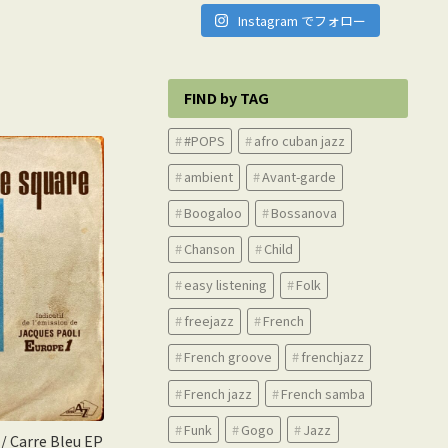
Instagram でフォロー
FIND by TAG
#POPS
afro cuban jazz
ambient
Avant-garde
Boogaloo
Bossanova
Chanson
Child
easy listening
Folk
freejazz
French
French groove
frenchjazz
French jazz
French samba
Funk
Gogo
Jazz
 / Carre Bleu EP