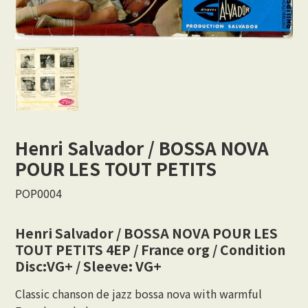
Vocal
Rock/Beat
Japan
Others
Henri Salvador / BOSSA NOVA
CONTACT
POUR LES TOUT PETITS
POP0004
Henri Salvador / BOSSA NOVA POUR LES
TOUT PETITS 4EP / France org / Condition
Disc:VG+ / Sleeve: VG+
Classic chanson de jazz bossa nova with warmful