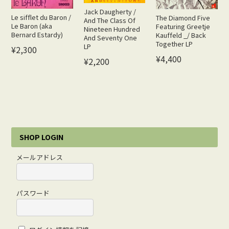
Jack Daugherty /
Le sifflet du Baron /
The Diamond Five
And The Class Of
Le Baron (aka
Featuring Greetje
Nineteen Hundred
Bernard Estardy)
Kauffeld _/ Back
And Seventy One
Together LP
LP
¥2,300
¥4,400
¥2,200
SHOP LOGIN
メールアドレス
パスワード