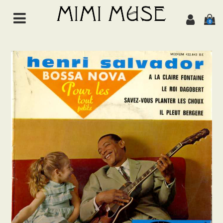
0
HOME
NEWS
ABOUT
ALL ITEMS
MUSIC
Chanson de jazz
Jazz
Brazil
Latin/World