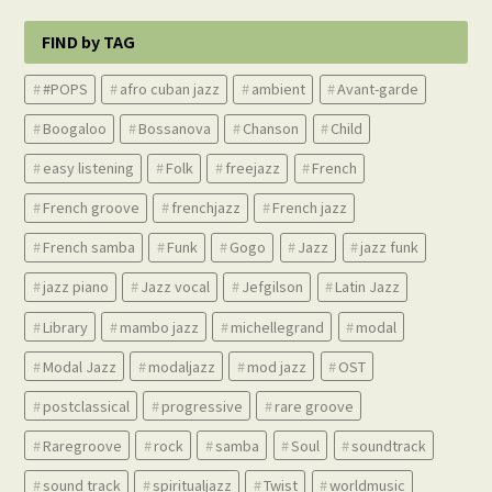
FIND by TAG
#POPS
afro cuban jazz
ambient
Avant-garde
Boogaloo
Bossanova
Chanson
Child
easy listening
Folk
freejazz
French
French groove
frenchjazz
French jazz
French samba
Funk
Gogo
Jazz
jazz funk
jazz piano
Jazz vocal
Jefgilson
Latin Jazz
Library
mambo jazz
michellegrand
modal
Modal Jazz
modaljazz
mod jazz
OST
postclassical
progressive
rare groove
Raregroove
rock
samba
Soul
soundtrack
sound track
spiritualjazz
Twist
worldmusic