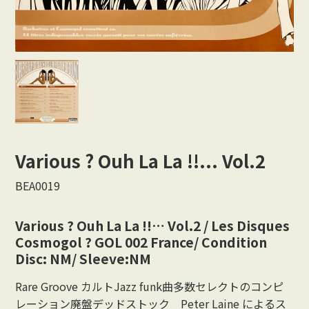
Vocal
Rock/Beat
Japan
Others
CONTACT
Various ? Ouh La La !!... Vol.2
BEA0019
Various ? Ouh La La !!… Vol.2 / Les Disques
Cosmogol ? GOL 002 France/ Condition
Disc: NM/ Sleeve:NM
Rare Groove カルトJazz funk曲多数セレクトのコンピ
レーション廃盤デッドストック Peter Laine によるス