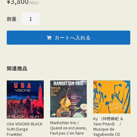
¥3,800
(税込)
数量
関連商品
Ky （仲野麻紀 ＆
Manhattan trio /
USA VISIONS BLACK
Yann Pitard) /
Quand on est jeune,
SUN (Serge
Musique de
Faut pas s'en faire
Franklin)
Vagabonde CD