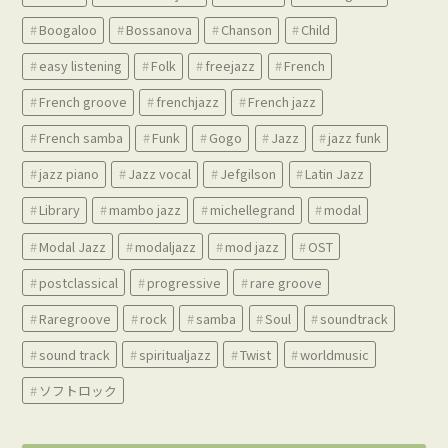
Boogaloo
Bossanova
Chanson
Child
easy listening
Folk
freejazz
French
French groove
frenchjazz
French jazz
French samba
Funk
Gogo
Jazz
jazz funk
jazz piano
Jazz vocal
Jefgilson
Latin Jazz
Library
mambo jazz
michellegrand
modal
Modal Jazz
modaljazz
mod jazz
OST
postclassical
progressive
rare groove
Raregroove
rock
samba
Soul
soundtrack
sound track
spiritualjazz
Twist
worldmusic
ソフトロック