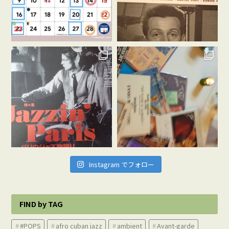
Instagram でフォロー
FIND by TAG
#POPS
afro cuban jazz
ambient
Avant-garde