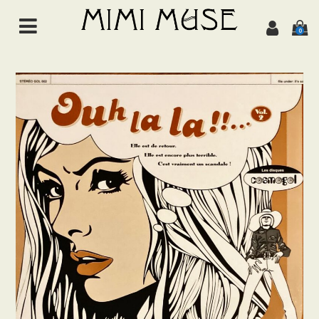
0
HOME
NEWS
ABOUT
ALL ITEMS
MUSIC
Chanson de jazz
Jazz
Brazil
Latin/World