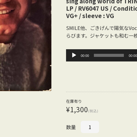
sing along world of TRI
LP / RV6047 US / Conditi
VG+ / sleeve : VG
SMILE他、ごきげんで陽気なVoc
らびます。ジャケットも和む一
音
00:00
00:0
声
プ
レ
ー
ヤ
在庫有り
ー
¥1,300
(税込)
数量