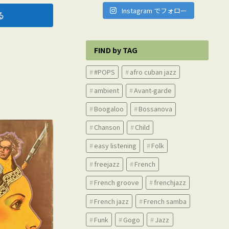
Instagram でフォロー
矢
印
キ
FIND by TAG
ー
を
#POPS
afro cuban jazz
使
ambient
Avant-garde
っ
て
Boogaloo
Bossanova
く
Chanson
Child
だ
easy listening
Folk
さ
い。
freejazz
French
French groove
frenchjazz
French jazz
French samba
Funk
Gogo
Jazz