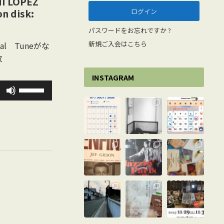
NI LOPEZ
on disk:
パスワードをお忘れですか ?
新規ご入会はこちら
al Tuneがな
枚
INSTAGRAM
ボ
0
リ
ュ
ー
ム
調
節
に
は
上
下