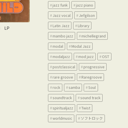
jazz funk
jazz piano
Jazz vocal
Jefgilson
Latin Jazz
Library
ld LP
mambo jazz
michellegrand
modal
Modal Jazz
modaljazz
mod jazz
OST
postclassical
progressive
rare groove
Raregroove
rock
samba
Soul
soundtrack
sound track
spiritualjazz
Twist
worldmusic
ソフトロック