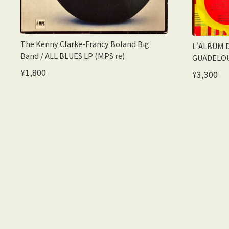
The Kenny Clarke-Francy Boland Big
L'ALBUM D
Band / ALL BLUES LP (MPS re)
GUADELOU
¥1,800
¥3,300