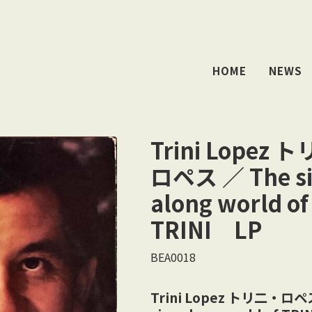
HOME
NEWS
Trini Lopez 
ロペス ／ The s
along world of
TRINI LP
BEA0018
Trini Lopez トリ二・ロペ