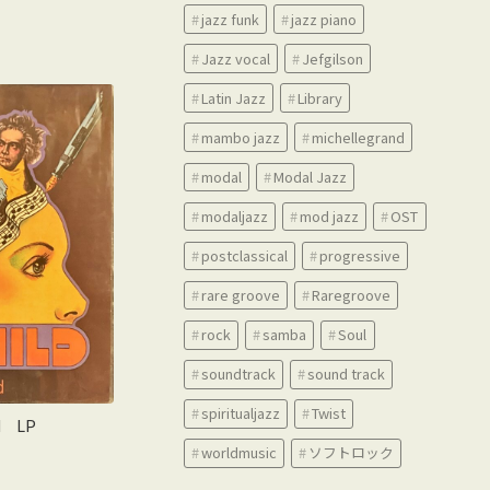
jazz funk
jazz piano
Jazz vocal
Jefgilson
Latin Jazz
Library
mambo jazz
michellegrand
modal
Modal Jazz
modaljazz
mod jazz
OST
postclassical
progressive
rare groove
Raregroove
rock
samba
Soul
soundtrack
sound track
spiritualjazz
Twist
ld LP
worldmusic
ソフトロック