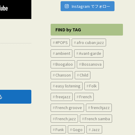
Instagram でフォロー
FIND by TAG
#POPS
afro cuban jazz
ambient
Avant-garde
Boogaloo
Bossanova
Chanson
Child
easy listening
Folk
freejazz
French
French groove
frenchjazz
French jazz
French samba
Funk
Gogo
Jazz