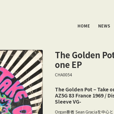
HOME
NEWS
The Golden Pot
one EP
CHA0054
The Golden Pot – Take o
AZ5G 83 France 1969 / Di
Sleeve VG-
Organ奏者 Sean Graciaを