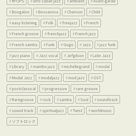
#POPS
afro cuban jazz
ambient
Avant-garde
Boogaloo
Bossanova
Chanson
Child
easy listening
Folk
freejazz
French
French groove
frenchjazz
French jazz
French samba
Funk
Gogo
Jazz
jazz funk
jazz piano
Jazz vocal
Jefgilson
Latin Jazz
Library
mambo jazz
michellegrand
modal
Modal Jazz
modaljazz
mod jazz
OST
postclassical
progressive
rare groove
Raregroove
rock
samba
Soul
soundtrack
sound track
spiritualjazz
Twist
worldmusic
ソフトロック