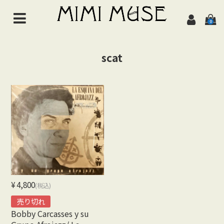
0
HOME
scat
NEWS
ABOUT
ALL ITEMS
MUSIC
Chanson de jazz
Jazz
¥4,800
(税込)
Brazil
売り切れ
Bobby Carcasses y su
Latin/World