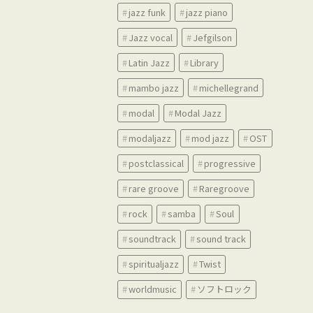
jazz funk
jazz piano
Jazz vocal
Jefgilson
Latin Jazz
Library
mambo jazz
michellegrand
modal
Modal Jazz
modaljazz
mod jazz
OST
postclassical
progressive
rare groove
Raregroove
rock
samba
Soul
soundtrack
sound track
spiritualjazz
Twist
worldmusic
ソフトロック