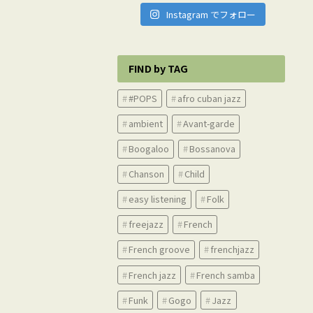
Instagram でフォロー
FIND by TAG
#POPS
afro cuban jazz
ambient
Avant-garde
Boogaloo
Bossanova
Chanson
Child
easy listening
Folk
freejazz
French
French groove
frenchjazz
French jazz
French samba
Funk
Gogo
Jazz