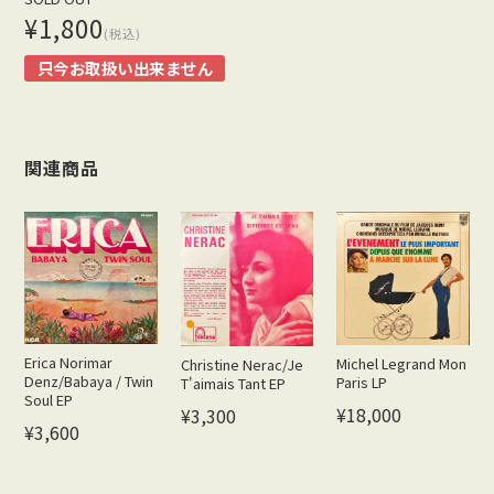
¥1,800
(税込)
只今お取扱い出来ません
関連商品
Erica Norimar
Michel Legrand Mon
Christine Nerac/Je
Denz/Babaya / Twin
Paris LP
T'aimais Tant EP
Soul EP
¥18,000
¥3,300
¥3,600