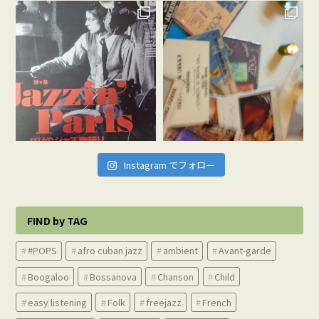
Instagram でフォロー
FIND by TAG
#POPS
afro cuban jazz
ambient
Avant-garde
Boogaloo
Bossanova
Chanson
Child
easy listening
Folk
freejazz
French