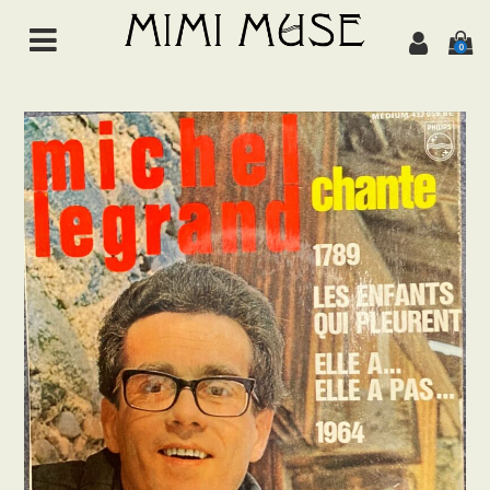
0
HOME
NEWS
ABOUT
ALL ITEMS
MUSIC
Chanson de jazz
Jazz
Brazil
Latin/World