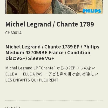
Vocal
Rock/Beat
Michel Legrand / Chante 1789
Japan
CHA0014
Others
Michel Legrand / Chante 1789 EP / Philips
Medium 437059BE France / Condition
CONTACT
Disc:VG+/ Sleeve VG+
Michel Legrand LP “Chante” からの ?EP ノリのよい
ELLE A … ELLE A PAS … 子ども声の掛け合いが楽しい
LES ENFANTS QUI PLEURENT
SOLD OUT