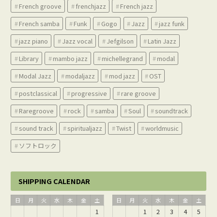
French groove
frenchjazz
French jazz
French samba
Funk
Gogo
Jazz
jazz funk
jazz piano
Jazz vocal
Jefgilson
Latin Jazz
Library
mambo jazz
michellegrand
modal
Modal Jazz
modaljazz
mod jazz
OST
postclassical
progressive
rare groove
Raregroove
rock
samba
Soul
soundtrack
sound track
spiritualjazz
Twist
worldmusic
ソフトロック
SHIPPING CALENDAR
日
月
火
水
木
金
土
日
月
火
水
木
金
土
1
1
2
3
4
5