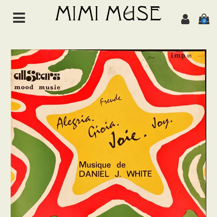
0
HOME
NEWS
ABOUT
ALL ITEMS
MUSIC
Chanson de jazz
Jazz
Brazil
Latin/World