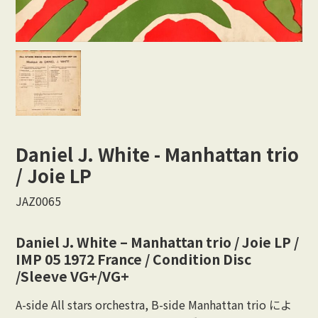
Vocal
Rock/Beat
Japan
Others
Daniel J. White - Manhattan trio
CONTACT
/ Joie LP
JAZ0065
Daniel J. White – Manhattan trio / Joie LP /
IMP 05 1972 France / Condition Disc
/Sleeve VG+/VG+
A-side All stars orchestra, B-side Manhattan trio によ