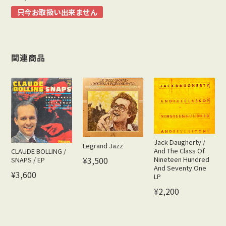
只今お取扱い出来ません
関連商品
Jack Daugherty /
Legrand Jazz
And The Class Of
CLAUDE BOLLING /
¥3,500
Nineteen Hundred
SNAPS / EP
And Seventy One
¥3,600
LP
¥2,200