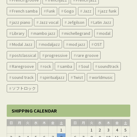
French samba
Funk
Gogo
Jazz
jazz funk
jazz piano
Jazz vocal
Jefgilson
Latin Jazz
Library
mambo jazz
michellegrand
modal
Modal Jazz
modaljazz
mod jazz
OST
postclassical
progressive
rare groove
Raregroove
rock
samba
Soul
soundtrack
sound track
spiritualjazz
Twist
worldmusic
ソフトロック
SHIPPING CALENDAR
日
月
火
水
木
金
土
日
月
火
水
木
金
土
1
1
2
3
4
5