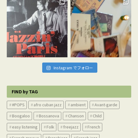
Instagram でフォロー
FIND by TAG
#POPS
afro cuban jazz
ambient
Avant-garde
Boogaloo
Bossanova
Chanson
Child
easy listening
Folk
freejazz
French
French groove
frenchjazz
French jazz