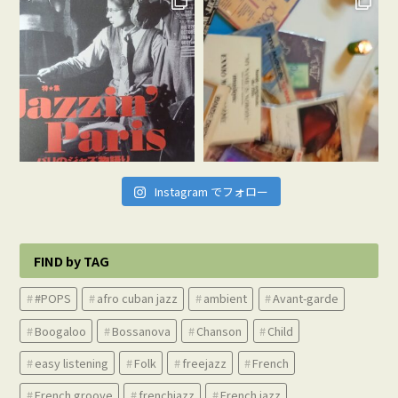
Instagram でフォロー
FIND by TAG
#POPS
afro cuban jazz
ambient
Avant-garde
Boogaloo
Bossanova
Chanson
Child
easy listening
Folk
freejazz
French
French groove
frenchjazz
French jazz