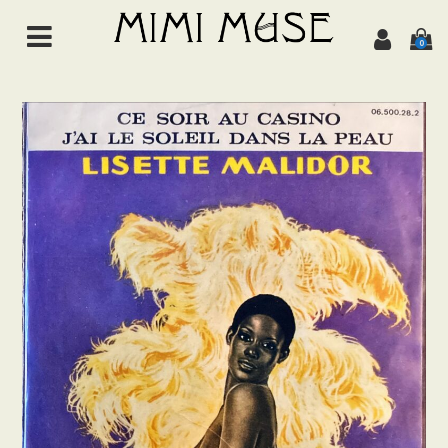
0
HOME
NEWS
ABOUT
ALL ITEMS
MUSIC
Chanson de jazz
Jazz
Brazil
Latin/World