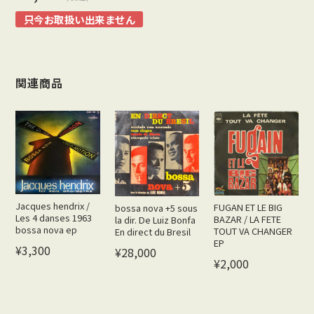
只今お取扱い出来ません
関連商品
Jacques hendrix /
FUGAN ET LE BIG
bossa nova +5 sous
Les 4 danses 1963
BAZAR / LA FETE
la dir. De Luiz Bonfa
bossa nova ep
TOUT VA CHANGER
En direct du Bresil
EP
¥3,300
¥28,000
¥2,000