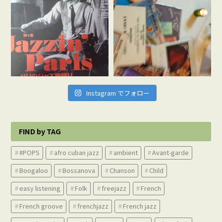
Instagram でフォロー
FIND by TAG
#POPS
afro cuban jazz
ambient
Avant-garde
Boogaloo
Bossanova
Chanson
Child
easy listening
Folk
freejazz
French
French groove
frenchjazz
French jazz