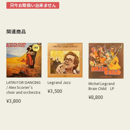
只今お取扱い出来ません
関連商品
Legrand Jazz
LATIN FOR DANCING
Michel Legrand
/ Alex Scorier's
Brain Child LP
¥3,500
choir and orchestra
¥8,800
¥3,800