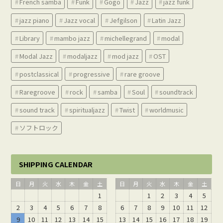
French samba
Funk
Gogo
Jazz
jazz funk
jazz piano
Jazz vocal
Jefgilson
Latin Jazz
Library
mambo jazz
michellegrand
modal
Modal Jazz
modaljazz
mod jazz
OST
postclassical
progressive
rare groove
Raregroove
rock
samba
Soul
soundtrack
sound track
spiritualjazz
Twist
worldmusic
ソフトロック
SHIPPING CALENDAR
日
月
火
水
木
金
土
日
月
火
水
木
金
土
1
1
2
3
4
5
2
3
4
5
6
7
8
6
7
8
9
10
11
12
9
10
11
12
13
14
15
13
14
15
16
17
18
19