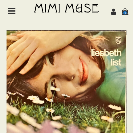
0
HOME
NEWS
ABOUT
ALL ITEMS
MUSIC
Chanson de jazz
Jazz
Brazil
Latin/World