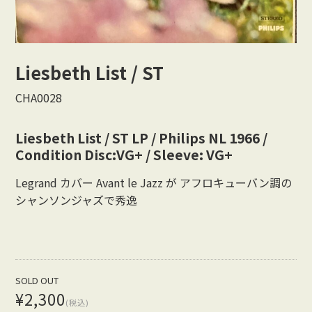
Vocal
Rock/Beat
Liesbeth List / ST
Japan
CHA0028
Others
Liesbeth List / ST LP / Philips NL 1966 /
CONTACT
Condition Disc:VG+ / Sleeve: VG+
Legrand カバー Avant le Jazz が アフロキューバン調の
シャンソンジャズで秀逸
SOLD OUT
¥2,300
(税込)