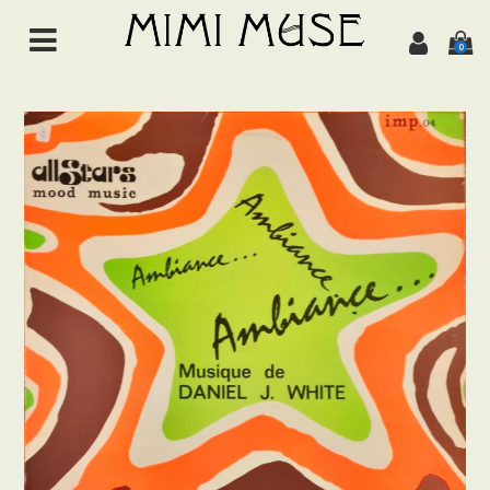
0
HOME
NEWS
ABOUT
ALL ITEMS
MUSIC
Chanson de jazz
Jazz
Brazil
Latin/World