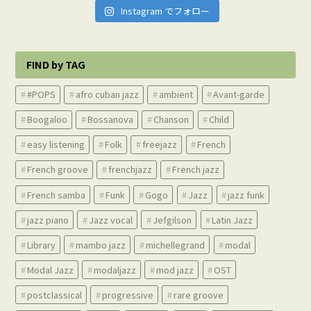
Instagram でフォロー
FIND by TAG
#POPS
afro cuban jazz
ambient
Avant-garde
Boogaloo
Bossanova
Chanson
Child
easy listening
Folk
freejazz
French
French groove
frenchjazz
French jazz
French samba
Funk
Gogo
Jazz
jazz funk
jazz piano
Jazz vocal
Jefgilson
Latin Jazz
Library
mambo jazz
michellegrand
modal
Modal Jazz
modaljazz
mod jazz
OST
postclassical
progressive
rare groove