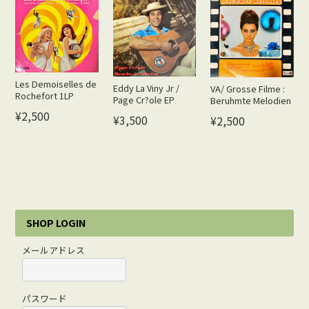
Les Demoiselles de
Eddy La Viny Jr /
VA/ Grosse Filme :
Rochefort 1LP
Page Cr?ole EP
Beruhmte Melodien
¥2,500
¥3,500
¥2,500
SHOP LOGIN
メールアドレス
パスワード