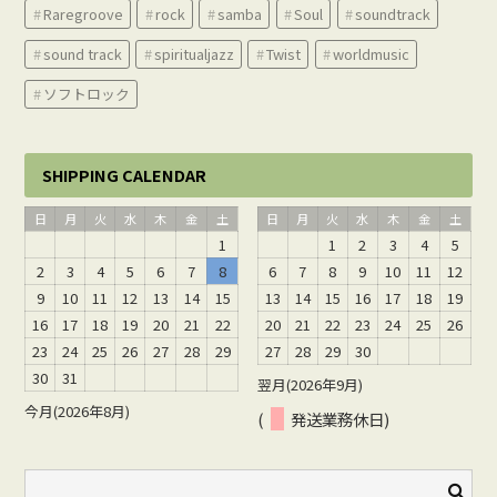
Raregroove
rock
samba
Soul
soundtrack
sound track
spiritualjazz
Twist
worldmusic
ソフトロック
SHIPPING CALENDAR
日
月
火
水
木
金
土
日
月
火
水
木
金
土
1
1
2
3
4
5
2
3
4
5
6
7
8
6
7
8
9
10
11
12
9
10
11
12
13
14
15
13
14
15
16
17
18
19
16
17
18
19
20
21
22
20
21
22
23
24
25
26
23
24
25
26
27
28
29
27
28
29
30
30
31
翌月(2026年9月)
今月(2026年8月)
(
発送業務休日)