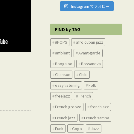
Instagram でフォロー
FIND by TAG
#POPS
afro cuban jazz
ambient
Avant-garde
Boogaloo
Bossanova
Chanson
Child
easy listening
Folk
freejazz
French
French groove
frenchjazz
French jazz
French samba
Funk
Gogo
Jazz