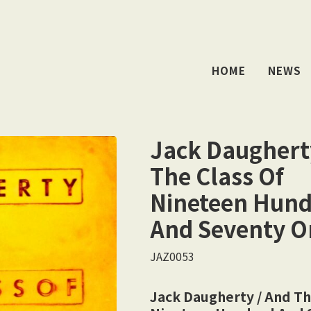
HOME
NEWS
Jack Daughert
The Class Of
Nineteen Hun
And Seventy O
JAZ0053
Jack Daugherty / And Th