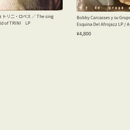
pez トリ二・ロペス ／ The sing
Bobby Carcasses y su Grupo
ld of TRINI LP
Esquina Del Afrojazz LP / A
¥4,800