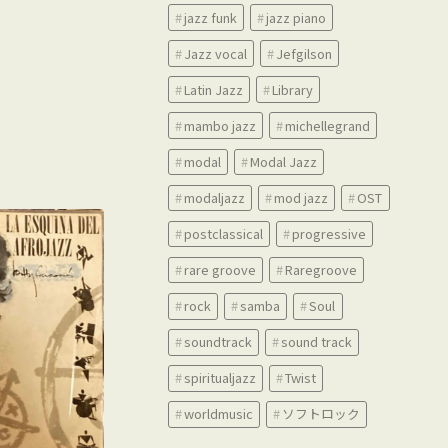
jazz funk
jazz piano
Jazz vocal
Jefgilson
Latin Jazz
Library
mambo jazz
michellegrand
modal
Modal Jazz
modaljazz
mod jazz
OST
postclassical
progressive
rare groove
Raregroove
rock
samba
Soul
soundtrack
sound track
spiritualjazz
Twist
worldmusic
ソフトロック