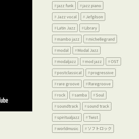
jazz funk
jazz piano
Jazz vocal
Jefgilson
Latin Jazz
Library
mambo jazz
michellegrand
modal
Modal Jazz
modaljazz
mod jazz
OST
postclassical
progressive
rare groove
Raregroove
rock
samba
Soul
soundtrack
sound track
spiritualjazz
Twist
worldmusic
ソフトロック