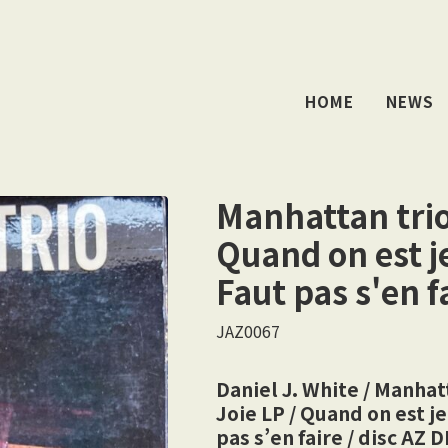
HOME
NEWS
Manhattan trio
Quand on est j
Faut pas s'en f
JAZ0067
Daniel J. White / Manhat
Joie LP / Quand on est j
pas s’en faire / disc AZ 