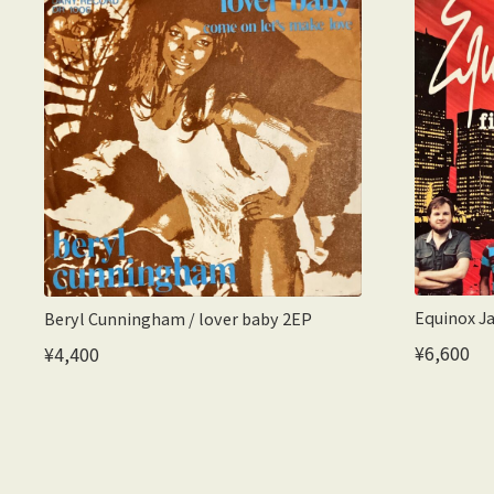
Equinox Ja
Beryl Cunningham / lover baby 2EP
¥6,600
¥4,400