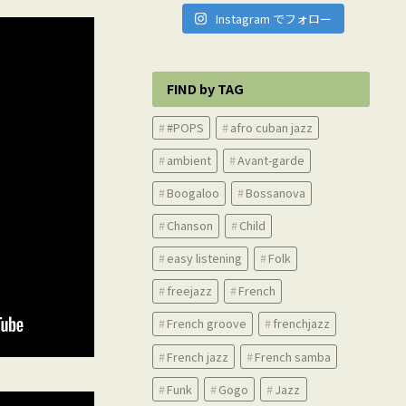
Instagram でフォロー
FIND by TAG
#POPS
afro cuban jazz
ambient
Avant-garde
Boogaloo
Bossanova
Chanson
Child
easy listening
Folk
freejazz
French
French groove
frenchjazz
French jazz
French samba
Funk
Gogo
Jazz