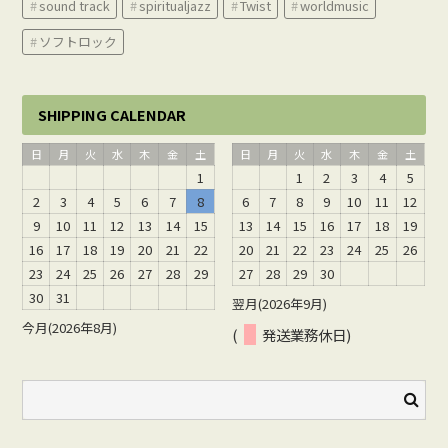
sound track
spiritualjazz
Twist
worldmusic
ソフトロック
SHIPPING CALENDAR
日
月
火
水
木
金
土
日
月
火
水
木
金
土
1
1
2
3
4
5
2
3
4
5
6
7
8
6
7
8
9
10
11
12
9
10
11
12
13
14
15
13
14
15
16
17
18
19
16
17
18
19
20
21
22
20
21
22
23
24
25
26
23
24
25
26
27
28
29
27
28
29
30
30
31
翌月(2026年9月)
今月(2026年8月)
(
発送業務休日)