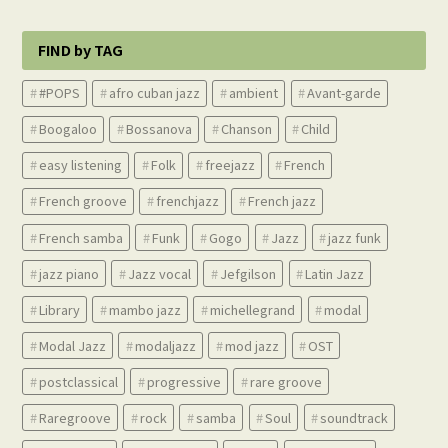
FIND by TAG
#POPS
afro cuban jazz
ambient
Avant-garde
Boogaloo
Bossanova
Chanson
Child
easy listening
Folk
freejazz
French
French groove
frenchjazz
French jazz
French samba
Funk
Gogo
Jazz
jazz funk
jazz piano
Jazz vocal
Jefgilson
Latin Jazz
Library
mambo jazz
michellegrand
modal
Modal Jazz
modaljazz
mod jazz
OST
postclassical
progressive
rare groove
Raregroove
rock
samba
Soul
soundtrack